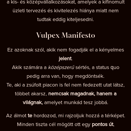
a kis- és középvállalkozásokat, amelyek a kifinomult
üzleti tervezés és kivitelezés hiánya miatt nem
tudtak eddig kiteljesedni.
Vulpex Manifesto
Ez azoknak szól, akik nem fogadják el a kényelmes
jelent
.
Akik számára a
középszerű
sértés, a status quo
pedig arra van, hogy megdöntsék.
Te, aki a zsúfolt piacon is fel nem fedezett utat látsz,
többet akarsz,
nemcsak magadnak, hanem a
világnak,
amelyet munkád tesz jobbá.
Az álmot
te
hordozod, mi rajzoljuk hozzá a térképet.
Minden tiszta cél mögött ott egy
pontos út
,