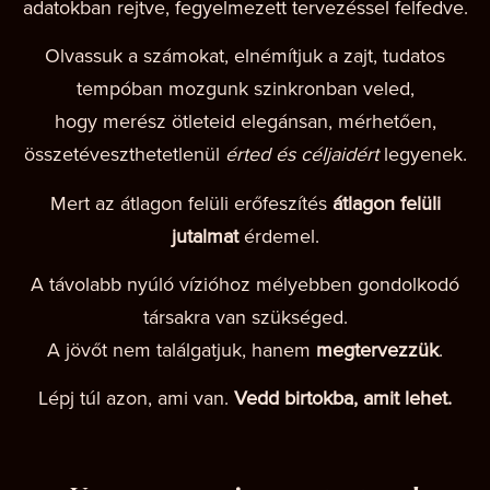
adatokban rejtve, fegyelmezett tervezéssel felfedve.
Olvassuk a számokat, elnémítjuk a zajt, tudatos
tempóban mozgunk szinkronban veled,
hogy merész ötleteid elegánsan, mérhetően,
összetéveszthetetlenül
érted és céljaidért
legyenek.
Mert az átlagon felüli erőfeszítés
átlagon felüli
jutalmat
érdemel.
A távolabb nyúló vízióhoz mélyebben gondolkodó
társakra van szükséged.
A jövőt nem találgatjuk, hanem
megtervezzük
.
Lépj túl azon, ami van.
Vedd birtokba, amit lehet.