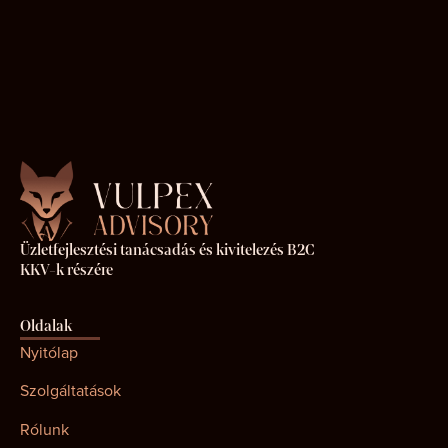
Üzletfejlesztési tanácsadás és kivitelezés B2C
KKV-k részére
Oldalak
Nyitólap
Szolgáltatások
Rólunk